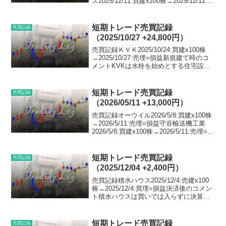
ス2025/12/11:買建x200株→2025/12/12:売
埋=損益丹青社2025/12/11:買建x400株
→2025/12/12:売...
短期トレード売買記録
売買記録
（2025/10/27 +24,800円）
売買記録ＫＶＫ2025/10/24:買建x100株
→2025/10/27:売埋=損益新規建て時のコ
メントKVKは水栓を始めとする住宅設備
メーカーです。一般的には無名な会社で
すが、私は不動産現物もやっているの
で、私にとってはとてもなじみのある...
短期トレード売買記録
売買記録
（2026/05/11 +13,000円）
売買記録オーウイル2026/5/8:買建x100株
→2026/5/11:売埋=損益守谷輸送機工業
2026/5/8:買建x100株→2026/5/11:売埋=損
益オリックス2026/5/8:買建x100株
→2026/5/11:売埋=損益九州旅...
短期トレード売買記録
売買記録
（2025/12/04 +2,400円）
売買記録積水ハウス2025/12/4:売建x100
株→2025/12/4:買埋=損益決済後のコメン
ト積水ハウスは買いでは入らずに決算跨
ぎの空売りのみでエントリーです。12時
発表でしたので、前場の引けで売って、
後場寄り付きですぐ買い戻しです。...
短期トレード売買記録
売買記録