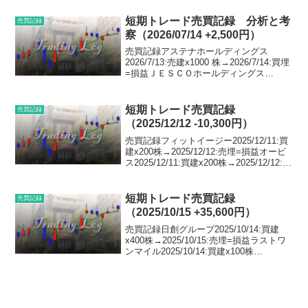
買建x200 株→2026/4/28...
短期トレード売買記録 分析と考
売買記録
察（2026/07/14 +2,500円）
売買記録アステナホールディングス
2026/7/13:売建x1000 株→2026/7/14:買埋
=損益ＪＥＳＣＯホールディングス
2026/7/13:買建x100 株→2026/7/14:売埋=
損益新規建て時のコメント今週の月曜日
から水曜日に...
短期トレード売買記録
売買記録
（2025/12/12 -10,300円）
売買記録フィットイージー2025/12/11:買
建x200株→2025/12/12:売埋=損益オービ
ス2025/12/11:買建x200株→2025/12/12:売
埋=損益丹青社2025/12/11:買建x400株
→2025/12/12:売...
短期トレード売買記録
売買記録
（2025/10/15 +35,600円）
売買記録日創グループ2025/10/14:買建
x400株→2025/10/15:売埋=損益ラストワ
ンマイル2025/10/14:買建x100株
→2025/10/15:売埋=損益ＪＲＣ
2025/10/14:買建x300株→2025/10/15...