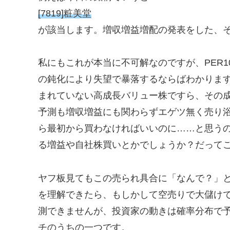
[7819]粧美堂
が該当します。増収増益増配の発表をした、そ
私にもこれが本当に不可解なのですが、PER1
の鈍化により失望で暴落するならばわかります
まれていない高成長バリュー株ですら、その
予測も増収増益にも関わらずエゲツ無く売り
ら最初から買わなければいいのに……と思う
る増益や自社株買いとかでしょうか？だって
ヤフ板見てもこの売られ具合に「なんで？」
を理解できたら、もしかして空売りで大儲け
測できませんが、投資家の動きは確率分布で
チのうちの一つです。