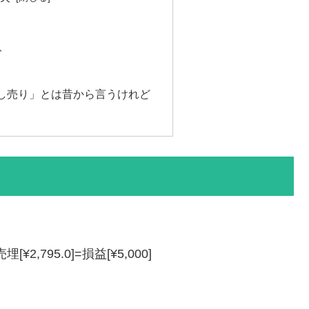
ト
し売り」とは昔から言うけれど
売埋[¥2,795.0]=損益[¥5,000]