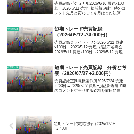
売買記録ビジョナル2026/6/10:買建x100
株→2026/6/11:売埋=損益新規建て時のコ
メント先月と変わって今月はまた決算発
表の閑散期となるため、スクリーニング
の基準以前にそもそも銘柄数がとても少
ないのですが、ゼロではないのでは入...
短期トレード売買記録
売買記録
（2026/05/12 -34,000円）
売買記録ミライト・ワン2026/5/11:買建
x100株→2026/5/12:売埋=損益守谷商会
2026/5/11:買建x100株→2026/5/12:売埋=
損益日本ビジネスシステムズ2026/5/11:買
建x100株→2026/5/12:...
短期トレード売買記録 分析と考
売買記録
察（2026/07/27 +2,000円）
売買記録正興電機製作所2026/7/24:売建
x200株→2026/7/27:買埋=損益新規建て時
のコメント空売りする銘柄を前日に買い
エントリーする、という投資スタイルで
あるため、そのルール通りに昨日買って
今日売った銘柄をそのままドテン売り...
短期トレード売買記録（2025/12/04
+2,400円）