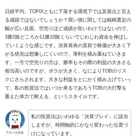
日経平均、TOPIXともに下落する環境下では及第点と言え
る成績ではないでしょうか？買い側に関しては銘柄選定の
幅が広い反面、空売りほど成績が良いわけではないので、
3勝2敗どころか11勝10敗くらいでじわじわ資金を伸ばし
ていくような感じです。決算発表の直前で株価が大きく下
がる状況は想像しにくいので、薄利を積み重ねていきま
す。一方で空売りの方は、勝率もその際の利益の大きさも
相当高いのですが、ボラが大きく、なによりTOBのリス
クにさらされます。大きな利益をとにかく積み上げていっ
て、私の投資法ではいつか来るであろうTOBの大打撃を
蓄えた体力で耐える、というスタイルです。
私の投資法はいわゆる「決算プレイ」に該当
しますが、時間軸的にかなり変わった位置づ
アルパカ先生
けになっています。