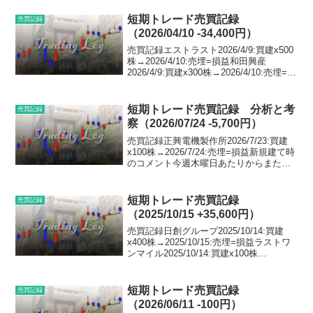
短期トレード売買記録
売買記録
（2026/04/10 -34,400円）
売買記録エストラスト2026/4/9:買建x500
株→2026/4/10:売埋=損益和田興産
2026/4/9:買建x300株→2026/4/10:売埋=損
益新規建て時のコメントいつも通りの基
準「成長中、低PER、高進捗」の銘柄を
拾っていきま...
短期トレード売買記録 分析と考
売買記録
察（2026/07/24 -5,700円）
売買記録正興電機製作所2026/7/23:買建
x100株→2026/7/24:売埋=損益新規建て時
のコメント今週木曜日あたりからまた決
算発表の繁忙期が始まるのですが、7月～
8月はほとんどの企業において6月期決算
でありQ1です。以前も書いたよ...
短期トレード売買記録
売買記録
（2025/10/15 +35,600円）
売買記録日創グループ2025/10/14:買建
x400株→2025/10/15:売埋=損益ラストワ
ンマイル2025/10/14:買建x100株
→2025/10/15:売埋=損益ＪＲＣ
2025/10/14:買建x300株→2025/10/15...
短期トレード売買記録
売買記録
（2026/06/11 -100円）