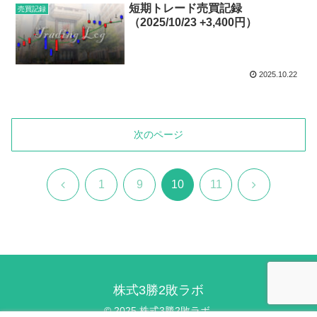
短期トレード売買記録
売買記録
（2025/10/23 +3,400円）
2025.10.22
次のページ
前
次
1
9
10
11
へ
へ
株式3勝2敗ラボ
© 2025 株式3勝2敗ラボ.