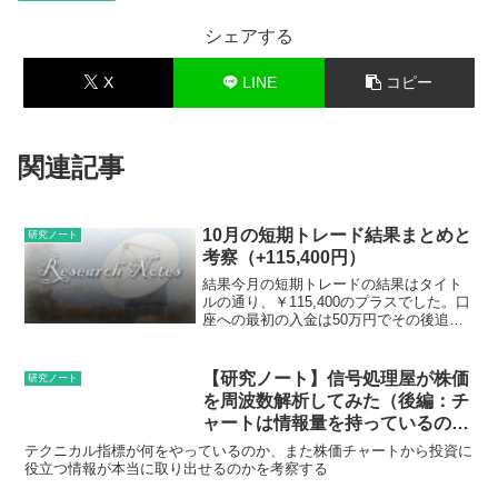
シェアする
X
LINE
コピー
関連記事
10月の短期トレード結果まとめと
研究ノート
考察（+115,400円）
結果今月の短期トレードの結果はタイト
ルの通り、￥115,400のプラスでした。口
座への最初の入金は50万円でその後追加
して100万円まで増額。そして以下の記事
の通り9月までに20万円弱増やしていたの
で120万円を一か月で131万円に増やし
【研究ノート】信号処理屋が株価
研究ノート
た...
を周波数解析してみた（後編：チ
ャートは情報量を持っているの
か）
テクニカル指標が何をやっているのか、また株価チャートから投資に
役立つ情報が本当に取り出せるのかを考察する