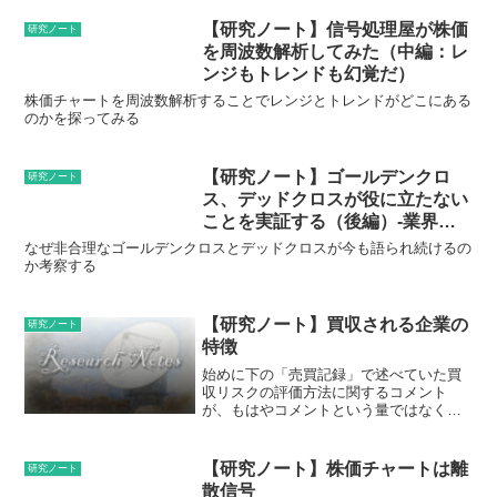
【研究ノート】信号処理屋が株価
研究ノート
を周波数解析してみた（中編：レ
ンジもトレンドも幻覚だ）
株価チャートを周波数解析することでレンジとトレンドがどこにある
のかを探ってみる
【研究ノート】ゴールデンクロ
研究ノート
ス、デッドクロスが役に立たない
ことを実証する（後編）-業界の
謎-
なぜ非合理なゴールデンクロスとデッドクロスが今も語られ続けるの
か考察する
【研究ノート】買収される企業の
研究ノート
特徴
始めに下の「売買記録」で述べていた買
収リスクの評価方法に関するコメント
が、もはやコメントという量ではなくな
ってしまいました。読みにくくなってし
まったので記事を分離します。本格的な
研究記事ではないため、やや考察と検証
【研究ノート】株価チャートは離
研究ノート
が浅いところがあるかもしれ...
散信号